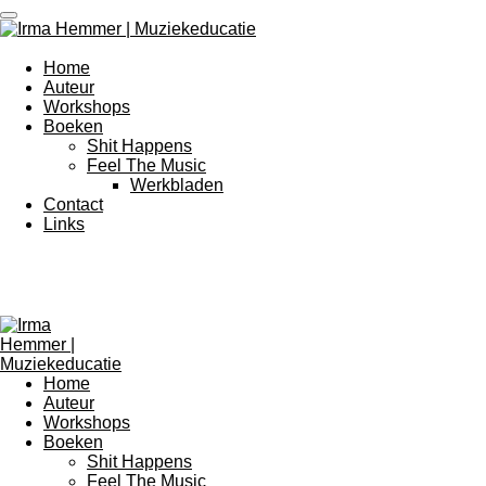
Ga
direct
naar
Home
de
Auteur
hoofdinhoud
Workshops
Boeken
Shit Happens
Feel The Music
Werkbladen
Contact
Links
Home
Auteur
Workshops
Boeken
Shit Happens
Feel The Music