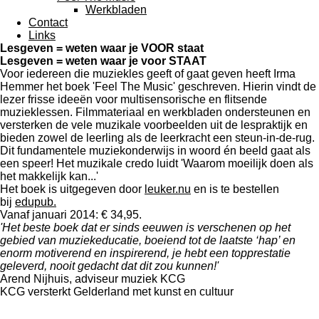
Werkbladen
Contact
Links
Lesgeven = weten waar je VOOR staat
Lesgeven = weten waar je voor STAAT
Voor iedereen die muziekles geeft of gaat geven heeft Irma
Hemmer het boek 'Feel The Music' geschreven. Hierin vindt de
lezer frisse ideeën voor multisensorische en flitsende
muzieklessen. Filmmateriaal en werkbladen ondersteunen en
versterken de vele muzikale voorbeelden uit de lespraktijk en
bieden zowel de leerling als de leerkracht een steun-in-de-rug.
Dit fundamentele muziekonderwijs in woord én beeld gaat als
een speer! Het muzikale credo luidt 'Waarom moeilijk doen als
het makkelijk kan...'
Het boek is uitgegeven door
leuker.nu
en is te bestellen
bij
edupub.
Vanaf januari 2014: € 34,95.
'Het beste boek dat er sinds eeuwen is verschenen op het
gebied van muziekeducatie, boeiend tot de laatste ‘hap’ en
enorm motiverend en inspirerend, je hebt een topprestatie
geleverd, nooit gedacht dat dit zou kunnen!'
Arend Nijhuis, adviseur muziek KCG
KCG versterkt Gelderland met kunst en cultuur